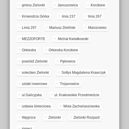
gmina Zielonki
Januszowice
Korzkiew
Krowodrza Górka
linia 237
linia 267
Linia 297
Mariusz Zieliński
Marszowiec
MEZZOFORTE
Michał Kwiatkowski
Orkiestra
Orkiestra Korzkiew
powódź Zielonki
Pękowice
sołectwo Zielonki
Sołtys Magdalena Krawczyk
szlaki rowerowe
Trojanowice
ul.Galicyjska
ul. Krakowskie Przedmieście
ustawa śmieciowa
Wola Zachariaszowska
Węgrzce
Zielonki
Zielonki Rozjazd
śmieci